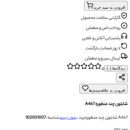
افزودن به سبد خرید
گارانتی سلامت محصول
پرداخت امن و مطمئن
پشتیبانی آنلاین و تلفنی
۷ روز ضمانت بازگشت
ارسال سریع و مطمئن
۵
دیدگاه‌ها (
۰
)
افزودن به علاقه‌مندی‌ها
شابلون چند منظوره A467
شابلون چند منظوره A467
برند:
بدون-برند
شناسه:
102001007
۶۲۷٬۰۰۰