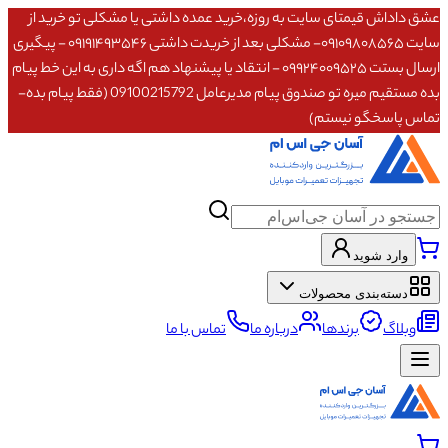
عشق داداش قیمتای سایت به روزه،خرید عمده داشتی یا مشکلی تو خرید از
سایت ۰۹۱۰۹۸۰۸۵۶۵- مشکلی بعد از خریدت داشتی ۰۹۱۹۱۴۹۳۵۴۶ - پیگیری
ارسال بستت ۰۹۹۲۴۰۰۹۵۲۵ - انتقاد یا پیشنهاد هم اگه داری به این خط پیام
بده مستقیم میره تو صندوق پیام مدیرعامل 09100215792 (فقط پیام بده-
تماس پاسخگو نیستم)
وارد شوید
دسته‌بندی محصولات
وبلاگ
برندها
درباره ما
تماس با ما