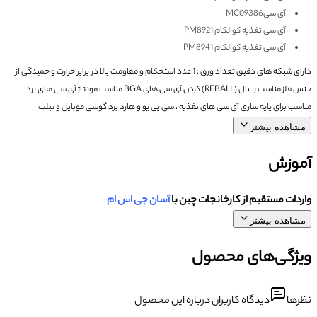
آی سیMC09386
آی سی تغذیه کوالکام PM8921
آی سی تغذیه کوالکام PM8941
دارای شبکه های دقیق
تعداد ورق : 1 عدد
استحکام و مقاومت بالا در برابر حرارت و خمیدگی
از
جنس فلز
مناسب ریبال (REBALL) کردن آی سی های BGA
مناسب مونتاژ آی سی های برد
مناسب برای پایه سازی آی سی های تغذیه ، سی پی یو و هارد برد گوشی موبایل و تبلت
مشاهده بیشتر
آموزش
واردات مستقیم از کارخانجات چین با
آسان جی اس ام
مشاهده بیشتر
ویژگی‌های محصول
نظرها
دیدگاه کاربران درباره این محصول