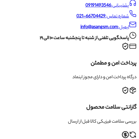
پشتیبانی:
09191493546
شماره تماس:
021-66704429
ایمیل:
info@asangsm.com
پاسخگویی تلفنی از شنبه تا پنجشنبه ساعت ۱۰ الی ۱۹
پرداخت امن و مطمئن
درگاه پرداخت امن و دارای مجوز اینماد
گارانتی سلامت محصول
بررسی سلامت فیزیکی کالا قبل از ارسال