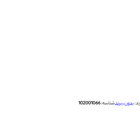
ند:
بدون-برند
شناسه:
102001066