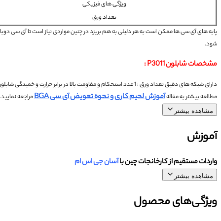
ویژگی های فیزیکی
تعداد ورق
پایه های آی سی ها ممکن است به هر دلیلی به هم بریزد در چنین مواردی نیاز است تا آی سی دوبار
شود.
مشخصات شابلون P3011 :
دارای شبکه های دقیق
تعداد ورق : 1 عدد
استحکام و مقاومت بالا در برابر حرارت و خمیدگی
شابلون P3011 از جنس فلز م
آموزش لحیم کاری و نحوه تعویض آی سی BGA
مطالعه بیشتر به مقاله
مراجعه نمایید.
مشاهده بیشتر
آموزش
واردات مستقیم از کارخانجات چین با
آسان جی اس ام
مشاهده بیشتر
ویژگی‌های محصول