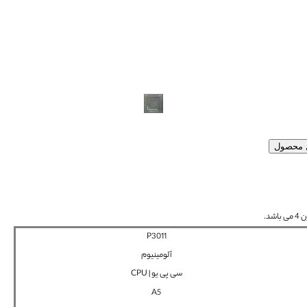
ل محصول
P3011
آلومینیوم
سی پی یو | CPU
A5