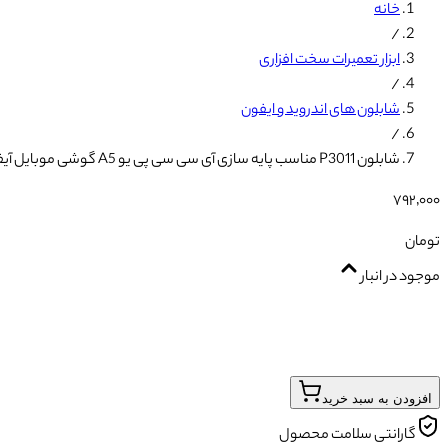
خانه
/
ابزار تعمیرات سخت افزاری
/
شابلون های اندروید و ایفون
/
شابلون P3011 مناسب پایه سازی آی سی سی پی یو A5 گوشی موبایل آیفون 4
۷۹۲٬۰۰۰
تومان
موجود در انبار
افزودن به سبد خرید
گارانتی سلامت محصول