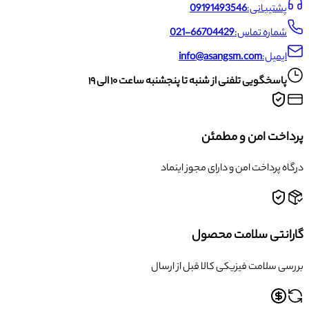
پشتیبانی:
09191493546
شماره تماس:
021-66704429
ایمیل:
info@asangsm.com
پاسخگویی تلفنی از شنبه تا پنجشنبه ساعت ۱۰ الی ۱۹
پرداخت امن و مطمئن
درگاه پرداخت امن و دارای مجوز اینماد
گارانتی سلامت محصول
بررسی سلامت فیزیکی کالا قبل از ارسال