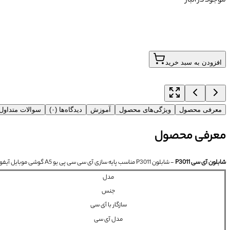
موجود در انبار
افزودن به سبد خرید
معرفی محصول
ویژگی‌های محصول
آموزش
دیدگاه‌ها (۰)
سوالات متداو
معرفی محصول
شابلون آی سی P3011
- شابلون P3011 مناسب پایه سازی آی سی سی پی یو A5 گوشی موبایل آیفون 4 می باشد.
مدل
جنس
سازگار با آی سی
مدل آی سی