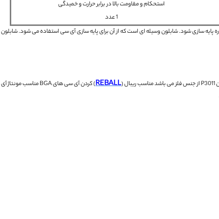
استحکام و مقاومت بالا در برابر حرارت و خمیدگی
1 عدد
ه پایه سازی شود.
شابلون وسیله ای است که از آن برای پایه سازی آی سی استفاده می شود.
شابلون ه
REBALL
ی باشد
مناسب ریبال (
) کردن آی سی های BGA
مناسب مونتاژ آی 