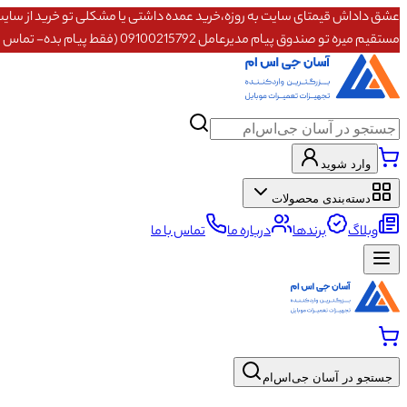
مستقیم میره تو صندوق پیام مدیرعامل 09100215792 (فقط پیام بده- تماس پاسخگو نیستم)
وارد شوید
دسته‌بندی محصولات
وبلاگ
برندها
درباره ما
تماس با ما
جستجو در آسان جی‌اس‌ام