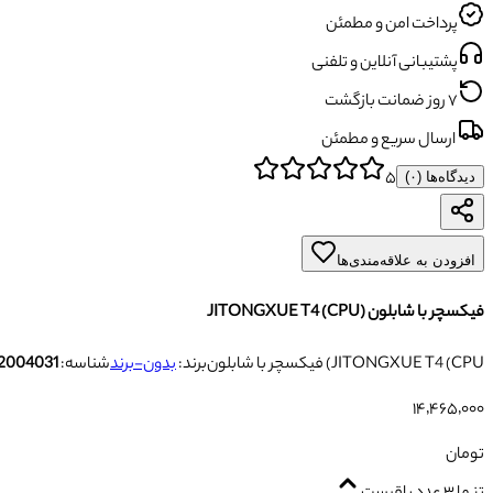
پرداخت امن و مطمئن
پشتیبانی آنلاین و تلفنی
۷ روز ضمانت بازگشت
ارسال سریع و مطمئن
۵
دیدگاه‌ها (
۰
)
افزودن به علاقه‌مندی‌ها
فیکسچر با شابلون (JITONGXUE T4 (CPU
فیکسچر با شابلون (JITONGXUE T4 (CPU
برند:
بدون-برند
شناسه:
2004031
۱۴٬۴۶۵٬۰۰۰
تومان