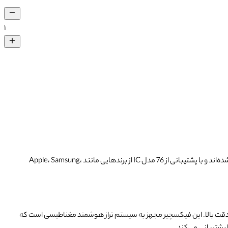
۱
فیکسچر با شابلون JITONGXUE T4 یک ابزار پیشرفته برای پاک سازی چسب و پایه گذاری مجدد ICهایی که توسط تعمیرکار به منظور تعمیر از روی برد جدا سازی شده‌اند و با پشتیبانی از 76 مدل IC از برندهایی مانند Apple، Samsung،
دقت بالا. این فیکسچیر مجهز به سیستم تراز هوشمند مغناطیسی است که