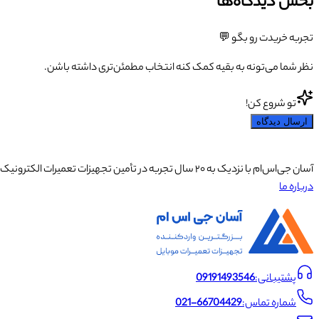
بخش دیدگاه‌ها
تجربه خریدت رو بگو 💬
نظر شما می‌تونه به بقیه کمک کنه انتخاب مطمئن‌تری داشته باشن.
تو شروع کن!
ارسال دیدگاه
آسان جی‌اس‌ام با نزدیک به ۲۰ سال تجربه در تأمین تجهیزات تعمیرات الکترونیک، آموزش تخصصی موبایل و ارائه خدمات تعمیر تلفن همراه و لوازم جانبی، با تکیه بر تیمی حرفه‌ای، رضایت و اعتماد مشتریان را اولویت اصلی خود قرار داده است.
درباره ما
پشتیبانی:
09191493546
شماره تماس:
021-66704429