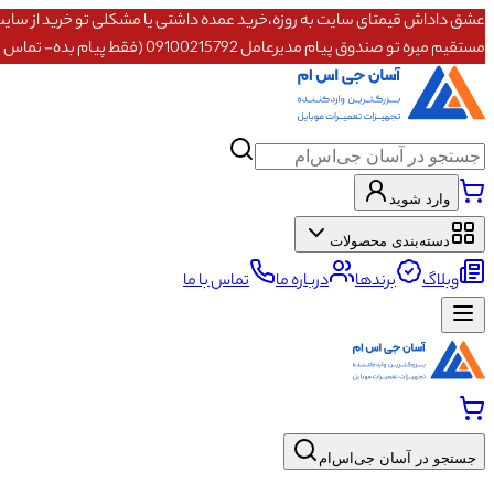
مستقیم میره تو صندوق پیام مدیرعامل 09100215792 (فقط پیام بده- تماس پاسخگو نیستم)
وارد شوید
دسته‌بندی محصولات
وبلاگ
برندها
درباره ما
تماس با ما
جستجو در آسان جی‌اس‌ام