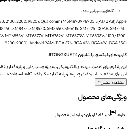
IC
ها رو با دقت بالا و به‌صورت خودکار در جای درست نگه می‌داره از
فولاد با کیفیت
ICهای پشتیبانی شده :
Apple (A8 تا 2100، 2200، 9820)، Qualcomm (MSM8909/8905
450، SM8475، SM8550، SM8650، SM6115، SM7225-00AB، SM7250،
V، MT6853V، MT6877V، MT6769V، MT6873V، MT6833V، 1100/1200،
9200، 9300)، Android RAM (BGA 376، BGA 436، BGA 496، BGA 556)
کاربردهای
فیکسچر با شابلون JITONGXUE T4
ابزار برای موقعیت‌یابی دقیق چیپ‌ها و پایه گذاری یکنواخت ICها استفاده می‌شود. همچنین، برای پروژه‌های DIY پیچیده و صنایع الکترونیک نیز کاربردی است.
مشاهده بیشتر
ویژگی‌های محصول
نظرها
دیدگاه کاربران درباره این محصول