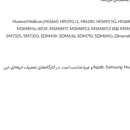
 پشتیبانی می‌کند.
A17)، Huawei Hisilicon (HI3660، HI9290/L، HI6280، HI3690 5G، HI3،
MSM8916/8939، MSM8917، MSM8953، MSM8953 1AB، MSM89
SM7325، SM7350، SDM439، SDM636، SDM710، SDM845)، Dimens
این پلتفرم برای تعمیرات بردهای الکترونیکی، به‌ویژه چسب‌زدایی و پایه گذاری ICها در دستگاه‌های موبایل و تبلت از برندهای Apple، Samsung، Huawei، OPPO، vivo، Honor، Xiaomi و غیره مناسب است. در کارگاه‌های تعمیرات حرفه‌ای، این