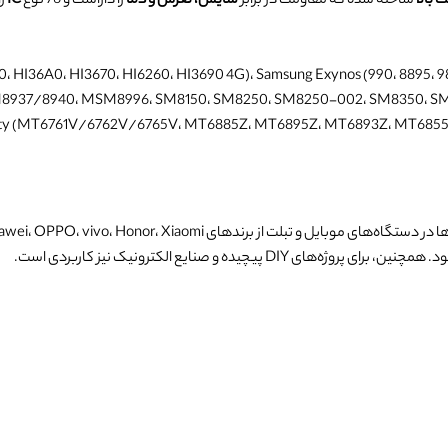
 بالا
ساخته شده که مقاومت در برابر
سایش، لغزش و دما
را داراست و 76 نوع
IC
را
680، HI36A0، HI3670، HI6260، HI3690 4G)، Samsung Exynos (990، 8895، 980، 
37/8940، MSM8996، SM8150، SM8250، SM8250-002، SM8350، SM8
ity (MT6761V/6762V/6765V، MT6885Z، MT6895Z، MT6893Z، MT6855