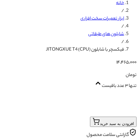
خانه
/
ابزار تعمیرات سخت افزاری
/
شابلون های طبقاتی
/
فیکسچر با شابلون (JITONGXUE T4 (CPU
۱۴٬۴۶۵٬۰۰۰
تومان
تنها ۳ عدد باقیست
افزودن به سبد خرید
گارانتی سلامت محصول