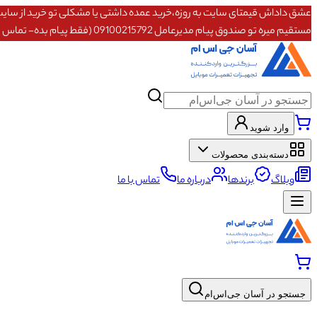
مستقیم میره تو صندوق پیام مدیرعامل 09100215792 (فقط پیام بده- تماس پاسخگو نیستم)
وارد شوید
دسته‌بندی محصولات
وبلاگ
برندها
درباره ما
تماس با ما
جستجو در آسان جی‌اس‌ام