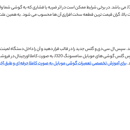
این قالب و شابلون مناسب تعویض و پرس گلس گوشی موبایل سامسونگ J320 می باشد. در برخی شرایط ممکن است در اثر 
لا، گران قیمت ترین قطعه سخت افزاری آن ها محسوب می‌ شود. به همین علت ت
یید. سپس ال سی دی و گلس جدید را در قالب قرار دهید و آن را داخل دستگاه لمی
گیر قرار دهید تا حباب های بین گلس و ال سی دی از بین برود. قالب ت
.
برای آموزش تخصصی تعمیرات گوشی موبایل به صورت کاملا حرفه ای و طبق آخری