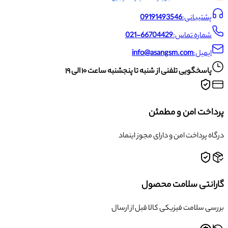
پشتیبانی:
09191493546
شماره تماس:
021-66704429
ایمیل:
info@asangsm.com
پاسخگویی تلفنی از شنبه تا پنجشنبه ساعت ۱۰ الی ۱۹
پرداخت امن و مطمئن
درگاه پرداخت امن و دارای مجوز اینماد
گارانتی سلامت محصول
بررسی سلامت فیزیکی کالا قبل از ارسال