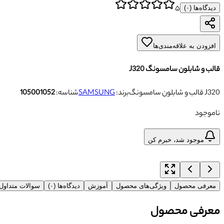
۵
دیدگاه‌ها (
۰
)
افزودن به علاقه‌مندی‌ها
قالب و شابلون سامسونگ J320
قالب و شابلون سامسونگ J320
برند:
SAMSUNG
شناسه:
105001052
ناموجود
موجود شد، خبرم کن
معرفی محصول
ویژگی‌های محصول
آموزش
دیدگاه‌ها (۰)
سوالات متداو
معرفی محصول