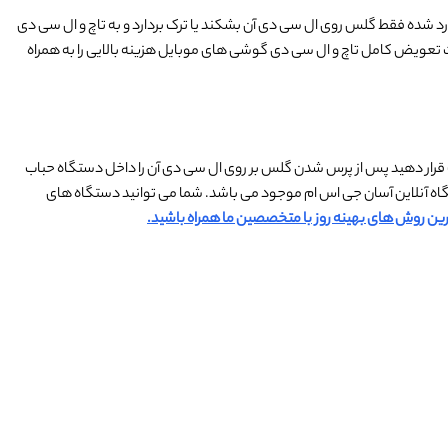
ضربه یا فشاری که به گوشی شما وارد شده فقط گلس روی ال سی دی آن بشکند یا ترک بردارد و به تاچ و ال سی دی
عویض کامل تاچ و ال سی دی گوشی های موبایل هزینه بالایی را به همراه
نت قرار دهید پس از پرس شدن گلس بر روی ال سی دی آن را داخل دستگاه حباب
عویض و پرس گلس گوشی های موبایل سامسونگ J320 به صورت کاملا اورجینال در فروشگاه آنلاین آسان جی اس ام موجود می باشد. شما می توانید دستگاه های
ن روش های بهینه روز با متخصصین ما همراه باشید.