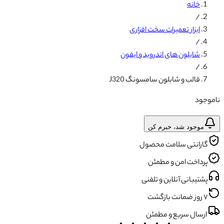
خانه
/
ابزار تعمیرات سخت افزاری
/
شابلون های اندروید و ایفون
/
قالب و شابلون سامسونگ J320
ناموجود
موجود شد، خبرم کن
گارانتی سلامت محصول
پرداخت امن و مطمئن
پشتیبانی آنلاین و تلفنی
۷ روز ضمانت بازگشت
ارسال سریع و مطمئن