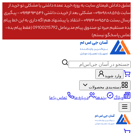
عشق داداش قیمتای سایت به روزه،خرید عمده داشتی یا مشکلی تو خرید از
سایت ۰۹۱۰۹۸۰۸۵۶۵- مشکلی بعد از خریدت داشتی ۰۹۱۹۱۴۹۳۵۴۶ - پیگیری
ارسال بستت ۰۹۹۲۴۰۰۹۵۲۵ - انتقاد یا پیشنهاد هم اگه داری به این خط پیام
بده مستقیم میره تو صندوق پیام مدیرعامل 09100215792 (فقط پیام بده-
تماس پاسخگو نیستم)
وارد شوید
دسته‌بندی محصولات
وبلاگ
برندها
درباره ما
تماس با ما