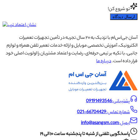
تو شروع کن!
ارسال دیدگاه
آسان جی‌اس‌ام با نزدیک به ۲۰ سال تجربه در تأمین تجهیزات تعمیرات
الکترونیک، آموزش تخصصی موبایل و ارائه خدمات تعمیر تلفن همراه و لوازم
جانبی، با تکیه بر تیمی حرفه‌ای، رضایت و اعتماد مشتریان را اولویت اصلی خود
قرار داده است.
درباره ما
پشتیبانی:
09191493546
شماره تماس:
021-66704429
ایمیل:
info@asangsm.com
پاسخگویی تلفنی از شنبه تا پنجشنبه ساعت ۱۰ الی ۱۹