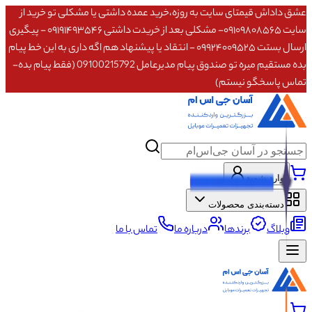
عشق داداش قیمتای سایت به روزه،خرید عمده داشتی یا مشکلی تو خرید از
سایت ۰۹۱۰۹۸۰۸۵۶۵- مشکلی بعد از خریدت داشتی ۰۹۱۹۱۴۹۳۵۴۶ - پیگیری
ارسال بستت ۰۹۹۲۴۰۰۹۵۲۵ - انتقاد یا پیشنهاد هم اگه داری به این خط پیام
بده مستقیم میره تو صندوق پیام مدیرعامل 09100215792 (فقط پیام بده-
تماس پاسخگو نیستم)
وارد شوید
دسته‌بندی محصولات
وبلاگ
برندها
درباره ما
تماس با ما