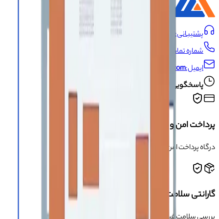
پشتیبانی:
09191493546
شماره تماس:
021-66704429
ایمیل:
info@asangsm.com
پاسخگویی تلفنی از شنبه تا پنجشنبه ساعت ۱۰ الی ۱۹
پرداخت امن و مطمئن
درگاه پرداخت امن و دارای مجوز اینماد
گارانتی سلامت محصول
بررسی سلامت فیزیکی کالا قبل از ارسال