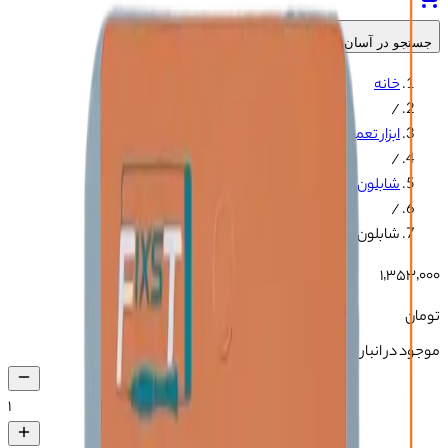
جستجو در آسان جی‌اس‌ام
خانه
/
ابزار تعمیرات سخت افزاری
/
شابلون های اندروید و ایفون
/
شابلون FIXST IC LCD 12PM/15PM
۱٬۳۵۳٬۰۰۰
تومان
موجود در انبار
۱