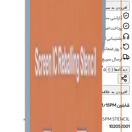
افزودن به سبد خرید
گارانتی سلامت محصول
پرداخت امن و مطمئن
پشتیبانی آنلاین و تلفنی
۷ روز ضمانت بازگشت
ارسال سریع و مطمئن
۵
دیدگاه‌ها (
۰
)
افزودن به علاقه‌مندی‌ها
شابلون FIXST IC LCD 12PM/15PM
FIXST IC LCD 12PM/15PM STENCIL
برند:
بدون-برند
شناسه:
102052001